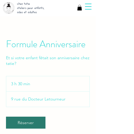
chez tatie
ateliers pour enfants,
ados et adultes
Formule Anniversaire
Et si votre enfant fêtait son anniversaire chez
tatie?
3 h 30 min
3
h
3
9 rue du Docteur Letourneur
0
m
i
n
Réserver