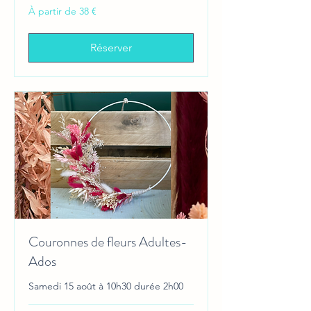
À
À partir de 38 €
partir
de
38
euros
Réserver
Couronnes de fleurs Adultes-
Ados
Samedi 15 août à 10h30 durée 2h00