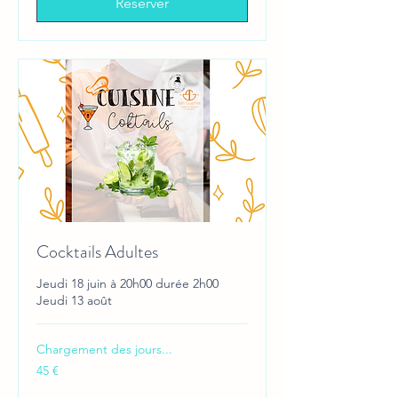
Réserver
Cocktails Adultes
Jeudi 18 juin à 20h00 durée 2h00
Jeudi 13 août
Chargement des jours...
45
45 €
euros