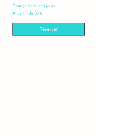
Chargement des jours...
À
À partir de 30 €
partir
de
30
euros
Réserver