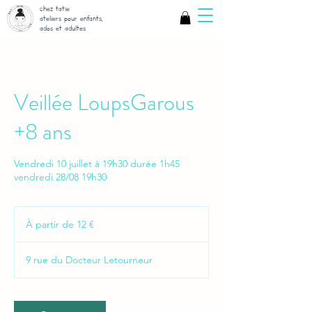
chez tatie
ateliers pour enfants,
ados et adultes
Veillée LoupsGarous
+8 ans
Vendredi 10 juillet à 19h30 durée 1h45
vendredi 28/08 19h30
À
partir
À partir de 12 €
de
12
euros
9 rue du Docteur Letourneur